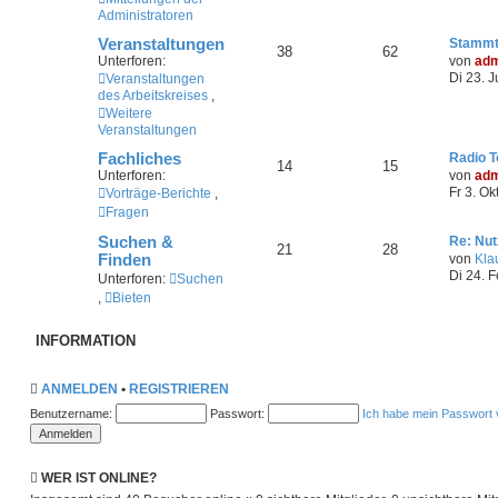
Administratoren
Veranstaltungen
Stammt
38
62
Unterforen:
von
adm
Di 23. 
Veranstaltungen
des Arbeitskreises
,
Weitere
Veranstaltungen
Fachliches
Radio T
14
15
Unterforen:
von
adm
Fr 3. Ok
Vorträge-Berichte
,
Fragen
Suchen &
Re: Nu
21
28
Finden
von
Kla
Di 24. 
Unterforen:
Suchen
,
Bieten
INFORMATION
ANMELDEN
•
REGISTRIEREN
Benutzername:
Passwort:
Ich habe mein Passwort
WER IST ONLINE?