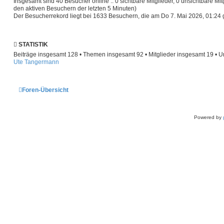
Insgesamt sind
40
Besucher online :: 0 sichtbare Mitglieder, 0 unsichtbare Mi
den aktiven Besuchern der letzten 5 Minuten)
Der Besucherrekord liegt bei
1633
Besuchern, die am Do 7. Mai 2026, 01:24 g
STATISTIK
Beiträge insgesamt
128
• Themen insgesamt
92
• Mitglieder insgesamt
19
• U
Ute Tangermann
Foren-Übersicht
Powered by