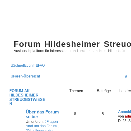
Forum Hildesheimer Streu
Austauschplattform für Interessierte rund um den Landkreis Hildesheim
Schnellzugriff
FAQ
S
Foren-Übersicht
u
FORUM AK
Themen
Beiträge
Letzter
c
HILDESHEIMER
h
STREUOBSTWIESE
N
e
Über das Forum
Anmeld
8
8
selber
von
adm
Di 23. 
Unterforen:
Fragen
rund um das Forum
,
Mitteilungen der