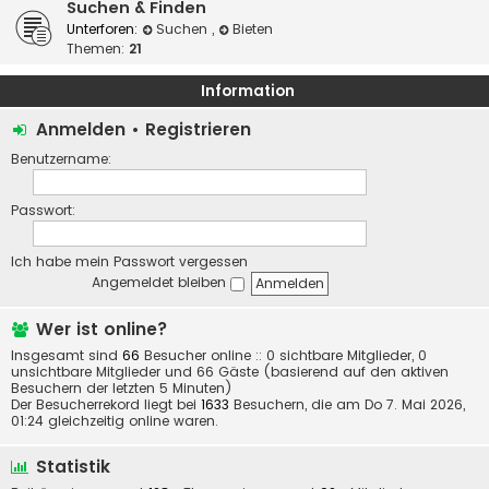
Suchen & Finden
Unterforen:
Suchen
,
Bieten
Themen:
21
Information
Anmelden
•
Registrieren
Benutzername:
Passwort:
Ich habe mein Passwort vergessen
Angemeldet bleiben
Wer ist online?
Insgesamt sind
66
Besucher online :: 0 sichtbare Mitglieder, 0
unsichtbare Mitglieder und 66 Gäste (basierend auf den aktiven
Besuchern der letzten 5 Minuten)
Der Besucherrekord liegt bei
1633
Besuchern, die am Do 7. Mai 2026,
01:24 gleichzeitig online waren.
Statistik