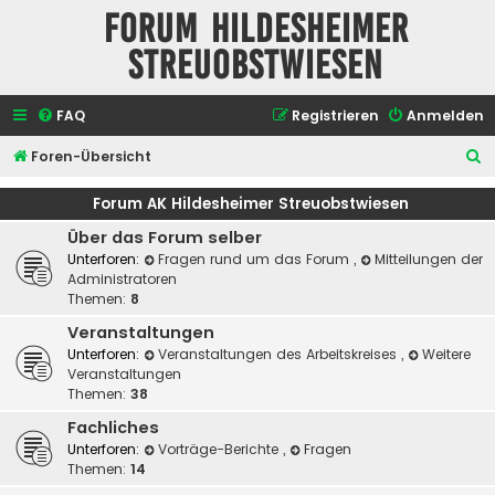
Forum Hildesheimer
Streuobstwiesen
FAQ
Registrieren
Anmelden
S
Foren-Übersicht
u
Forum AK Hildesheimer Streuobstwiesen
c
Über das Forum selber
h
Unterforen:
Fragen rund um das Forum
,
Mitteilungen der
e
Administratoren
Themen:
8
Veranstaltungen
Unterforen:
Veranstaltungen des Arbeitskreises
,
Weitere
Veranstaltungen
Themen:
38
Fachliches
Unterforen:
Vorträge-Berichte
,
Fragen
Themen:
14