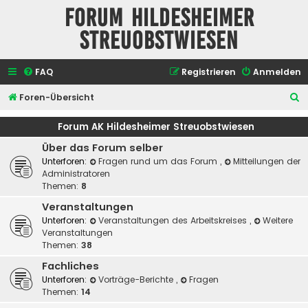
Forum Hildesheimer
Streuobstwiesen
FAQ
Registrieren
Anmelden
S
Foren-Übersicht
u
Forum AK Hildesheimer Streuobstwiesen
c
Über das Forum selber
h
Unterforen:
Fragen rund um das Forum
,
Mitteilungen der
e
Administratoren
Themen:
8
Veranstaltungen
Unterforen:
Veranstaltungen des Arbeitskreises
,
Weitere
Veranstaltungen
Themen:
38
Fachliches
Unterforen:
Vorträge-Berichte
,
Fragen
Themen:
14