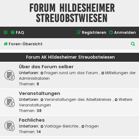
Forum Hildesheimer
Streuobstwiesen
FAQ
Registrieren
Anmelden
S
Foren-Übersicht
u
Forum AK Hildesheimer Streuobstwiesen
c
Über das Forum selber
h
Unterforen:
Fragen rund um das Forum
,
Mitteilungen der
e
Administratoren
Themen:
8
Veranstaltungen
Unterforen:
Veranstaltungen des Arbeitskreises
,
Weitere
Veranstaltungen
Themen:
38
Fachliches
Unterforen:
Vorträge-Berichte
,
Fragen
Themen:
14