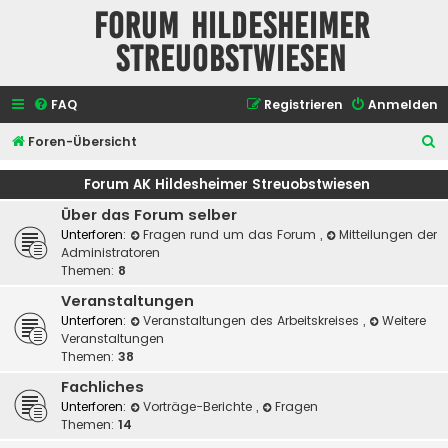
Forum Hildesheimer
Streuobstwiesen
FAQ
Registrieren
Anmelden
S
Foren-Übersicht
u
Forum AK Hildesheimer Streuobstwiesen
c
Über das Forum selber
h
Unterforen:
Fragen rund um das Forum
,
Mitteilungen der
e
Administratoren
Themen:
8
Veranstaltungen
Unterforen:
Veranstaltungen des Arbeitskreises
,
Weitere
Veranstaltungen
Themen:
38
Fachliches
Unterforen:
Vorträge-Berichte
,
Fragen
Themen:
14