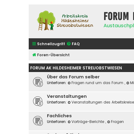
Forum 
Austauschpl
Schnellzugriff
FAQ
Foren-Übersicht
FORUM AK HILDESHEIMER STREUOBSTWIESEN
Über das Forum selber
Unterforen:
Fragen rund um das Forum
,
Mi
Veranstaltungen
Unterforen:
Veranstaltungen des Arbeitskreis
Fachliches
Unterforen:
Vorträge-Berichte
,
Fragen