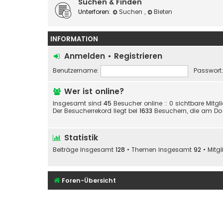
Suchen & Finden
Unterforen:
Suchen
,
Bieten
INFORMATION
Anmelden
•
Registrieren
Benutzername:
Passwort:
Wer ist online?
Insgesamt sind
45
Besucher online :: 0 sichtbare Mitg
Der Besucherrekord liegt bei
1633
Besuchern, die am Do 7
Statistik
Beiträge insgesamt
128
• Themen insgesamt
92
• Mitg
Foren-Übersicht