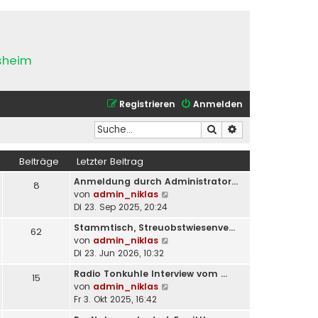
esheim
Registrieren
Anmelden
Suche
Erweiterte Suche
Beiträge
Letzter Beitrag
Anmeldung durch Administrator…
8
N
von
admin_niklas
e
Di 23. Sep 2025, 20:24
u
Stammtisch, Streuobstwiesenve…
62
e
N
von
admin_niklas
s
e
Di 23. Jun 2026, 10:32
t
u
e
Radio Tonkuhle Interview vom …
15
e
r
N
von
admin_niklas
s
B
e
Fr 3. Okt 2025, 16:42
t
e
u
e