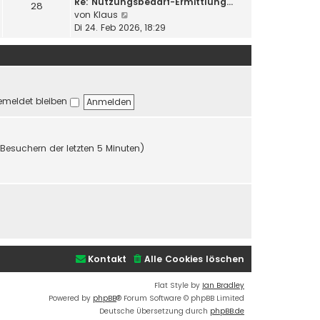
Re: Nutzungsbedarf-Ermittlung…
i
28
e
r
N
von
Klaus
t
s
B
e
Di 24. Feb 2026, 18:29
r
t
e
u
a
e
i
e
g
r
t
s
B
r
t
e
a
e
i
g
meldet bleiben
r
t
B
r
e
a
i
g
 Besuchern der letzten 5 Minuten)
t
r
a
g
Kontakt
Alle Cookies löschen
Flat Style by
Ian Bradley
Powered by
phpBB
® Forum Software © phpBB Limited
Deutsche Übersetzung durch
phpBB.de