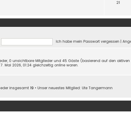
21
Ich habe mein Passwort vergessen
|
Ange
lieder, 0 unsichtbare Mitglieder und 45 Gäste (basierend auf den aktiven
. Mai 2026, 01:24 gleichzeitig online waren.
lieder insgesamt
19
• Unser neuestes Mitglied:
Ute Tangermann