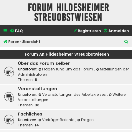
Forum Hildesheimer
Streuobstwiesen
FAQ
Registrieren
Anmelden
S
Foren-Übersicht
u
Forum AK Hildesheimer Streuobstwiesen
c
Über das Forum selber
h
Unterforen:
Fragen rund um das Forum
,
Mitteilungen der
e
Administratoren
Themen:
8
Veranstaltungen
Unterforen:
Veranstaltungen des Arbeitskreises
,
Weitere
Veranstaltungen
Themen:
38
Fachliches
Unterforen:
Vorträge-Berichte
,
Fragen
Themen:
14