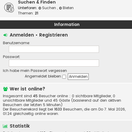
Suchen & Finden
Unterforen:
Suchen
,
Bieten
Themen:
21
Information
Anmelden
•
Registrieren
Benutzername:
Passwort:
Ich habe mein Passwort vergessen
Angemeldet bleiben
Wer ist online?
Insgesamt sind
45
Besucher online :: 0 sichtbare Mitglieder, 0
unsichtbare Mitglieder und 45 Gäste (basierend auf den aktiven
Besuchern der letzten 5 Minuten)
Der Besucherrekord liegt bei
1633
Besuchern, die am Do 7. Mai 2026,
01:24 gleichzeitig online waren.
Statistik