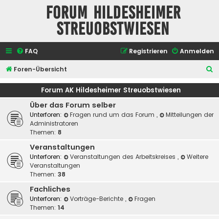
Forum Hildesheimer
Streuobstwiesen
FAQ
Registrieren
Anmelden
S
Foren-Übersicht
u
Forum AK Hildesheimer Streuobstwiesen
c
Über das Forum selber
h
Unterforen:
Fragen rund um das Forum
,
Mitteilungen der
e
Administratoren
Themen:
8
Veranstaltungen
Unterforen:
Veranstaltungen des Arbeitskreises
,
Weitere
Veranstaltungen
Themen:
38
Fachliches
Unterforen:
Vorträge-Berichte
,
Fragen
Themen:
14