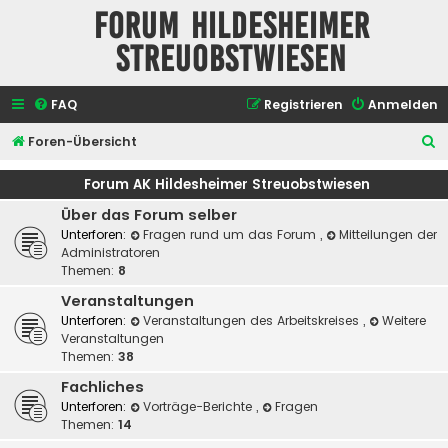
Forum Hildesheimer
Streuobstwiesen
FAQ
Registrieren
Anmelden
S
Foren-Übersicht
u
Forum AK Hildesheimer Streuobstwiesen
c
Über das Forum selber
h
Unterforen:
Fragen rund um das Forum
,
Mitteilungen der
e
Administratoren
Themen:
8
Veranstaltungen
Unterforen:
Veranstaltungen des Arbeitskreises
,
Weitere
Veranstaltungen
Themen:
38
Fachliches
Unterforen:
Vorträge-Berichte
,
Fragen
Themen:
14