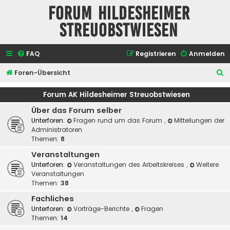
Forum Hildesheimer
Streuobstwiesen
FAQ
Registrieren
Anmelden
S
Foren-Übersicht
u
Forum AK Hildesheimer Streuobstwiesen
c
Über das Forum selber
h
Unterforen:
Fragen rund um das Forum
,
Mitteilungen der
e
Administratoren
Themen:
8
Veranstaltungen
Unterforen:
Veranstaltungen des Arbeitskreises
,
Weitere
Veranstaltungen
Themen:
38
Fachliches
Unterforen:
Vorträge-Berichte
,
Fragen
Themen:
14