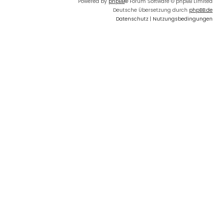
Powered by
phpBB
® Forum Software © phpBB Limited
Deutsche Übersetzung durch
phpBB.de
Datenschutz
|
Nutzungsbedingungen