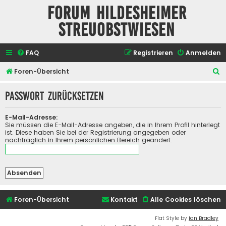
Forum Hildesheimer
Streuobstwiesen
FAQ
Registrieren
Anmelden
S
Foren-Übersicht
u
Passwort zurücksetzen
c
h
E-Mail-Adresse:
e
Sie müssen die E-Mail-Adresse angeben, die in Ihrem Profil hinterlegt
ist. Diese haben Sie bei der Registrierung angegeben oder
nachträglich in Ihrem persönlichen Bereich geändert.
Foren-Übersicht
Kontakt
Alle Cookies löschen
Flat Style by
Ian Bradley