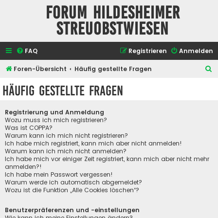
Forum Hildesheimer
Streuobstwiesen
FAQ
Registrieren
Anmelden
S
Foren-Übersicht
Häufig gestellte Fragen
u
Häufig gestellte Fragen
c
h
Registrierung und Anmeldung
e
Wozu muss ich mich registrieren?
Was ist COPPA?
Warum kann ich mich nicht registrieren?
Ich habe mich registriert, kann mich aber nicht anmelden!
Warum kann ich mich nicht anmelden?
Ich habe mich vor einiger Zeit registriert, kann mich aber nicht mehr
anmelden?!
Ich habe mein Passwort vergessen!
Warum werde ich automatisch abgemeldet?
Wozu ist die Funktion „Alle Cookies löschen“?
Benutzerpräferenzen und -einstellungen
Wie kann ich meine Einstellungen ändern?