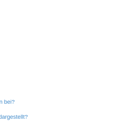
n bei?
argestellt?