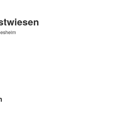
stwiesen
ldesheim
n