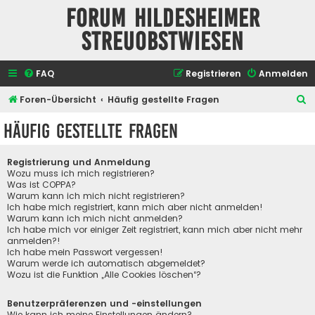
Forum Hildesheimer
Streuobstwiesen
FAQ
Registrieren
Anmelden
S
Foren-Übersicht
Häufig gestellte Fragen
u
Häufig gestellte Fragen
c
h
Registrierung und Anmeldung
e
Wozu muss ich mich registrieren?
Was ist COPPA?
Warum kann ich mich nicht registrieren?
Ich habe mich registriert, kann mich aber nicht anmelden!
Warum kann ich mich nicht anmelden?
Ich habe mich vor einiger Zeit registriert, kann mich aber nicht mehr
anmelden?!
Ich habe mein Passwort vergessen!
Warum werde ich automatisch abgemeldet?
Wozu ist die Funktion „Alle Cookies löschen“?
Benutzerpräferenzen und -einstellungen
Wie kann ich meine Einstellungen ändern?