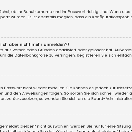
ächst, ob Ihr Benutzername und Ihr Passwort richtig sind. Wenn dies 
perrt wurden. Es ist ebenfalls möglich, dass ein Konfigurationsprobl
n mich aber nicht mehr anmelden?!
onto aus verschieden Gründen deaktiviert oder gelöscht hat. Außerd
 um die Datenbankgröße zu verringern. Registrieren Sie sich einfac
ltes Passwort nicht wieder mitteilen, Sie können es jedoch zurückse
ken und den Anweisungen folgen. So sollten Sie sich schnell wieder
sswort zurückzusetzen, so wenden Sie sich an die Board-Administratio
meldet bleiben“ nicht auswählen, werden Sie nur für eine Sitzung
 zu bleiben, können Sie das Kästchen „Angemeldet bleiben“ beim A