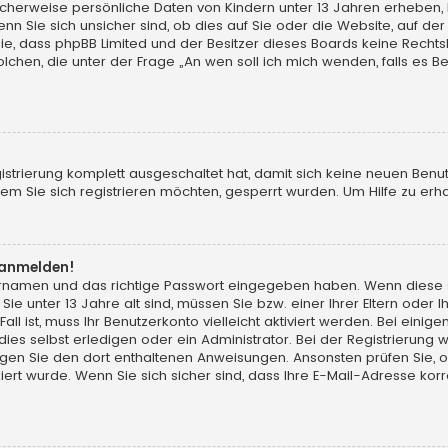
licherweise persönliche Daten von Kindern unter 13 Jahren erheben,
Sie sich unsicher sind, ob dies auf Sie oder die Website, auf der Sie
Sie, dass phpBB Limited und der Besitzer dieses Boards keine Rechts
solchen, die unter der Frage „An wen soll ich mich wenden, falls es
gistrierung komplett ausgeschaltet hat, damit sich keine neuen Ben
m Sie sich registrieren möchten, gesperrt wurden. Um Hilfe zu erha
t anmelden!
zernamen und das richtige Passwort eingegeben haben. Wenn diese 
Sie unter 13 Jahre alt sind, müssen Sie bzw. einer Ihrer Eltern ode
Fall ist, muss Ihr Benutzerkonto vielleicht aktiviert werden. Bei ei
s selbst erledigen oder ein Administrator. Bei der Registrierung wur
olgen Sie den dort enthaltenen Anweisungen. Ansonsten prüfen Sie, 
ert wurde. Wenn Sie sich sicher sind, dass Ihre E-Mail-Adresse ko