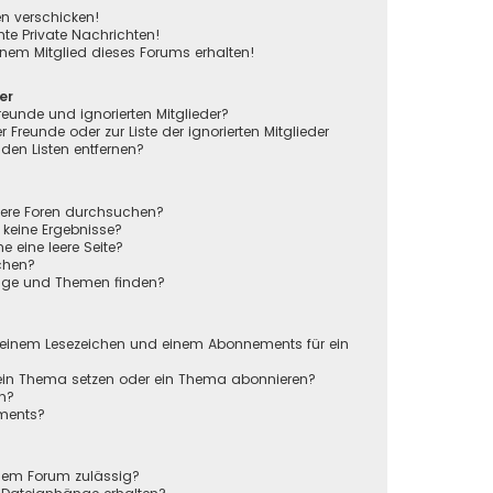
en verschicken!
e Private Nachrichten!
nem Mitglied dieses Forums erhalten!
er
reunde und ignorierten Mitglieder?
r Freunde oder zur Liste der ignorierten Mitglieder
den Listen entfernen?
rere Foren durchsuchen?
 keine Ergebnisse?
eine leere Seite?
chen?
räge und Themen finden?
n
 einem Lesezeichen und einem Abonnements für ein
 ein Thema setzen oder ein Thema abonnieren?
en?
ements?
sem Forum zulässig?