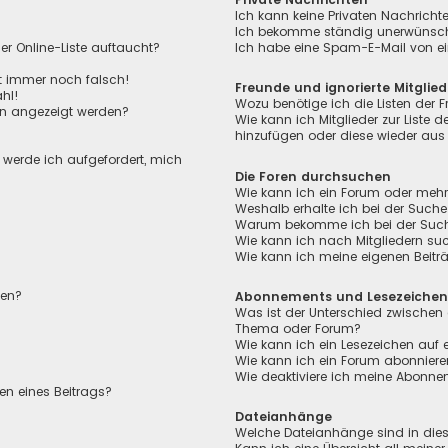
Ich kann keine Privaten Nachricht
Ich bekomme ständig unerwünscht
r Online-Liste auftaucht?
Ich habe eine Spam-E-Mail von ei
ht immer noch falsch!
Freunde und ignorierte Mitglied
hl!
Wozu benötige ich die Listen der F
en angezeigt werden?
Wie kann ich Mitglieder zur Liste de
hinzufügen oder diese wieder aus 
, werde ich aufgefordert, mich
Die Foren durchsuchen
Wie kann ich ein Forum oder meh
Weshalb erhalte ich bei der Suche
Warum bekomme ich bei der Suche 
Wie kann ich nach Mitgliedern su
Wie kann ich meine eigenen Beit
len?
Abonnements und Lesezeiche
Was ist der Unterschied zwischen
Thema oder Forum?
Wie kann ich ein Lesezeichen auf
Wie kann ich ein Forum abonnier
Wie deaktiviere ich meine Abonn
en eines Beitrags?
Dateianhänge
Welche Dateianhänge sind in die