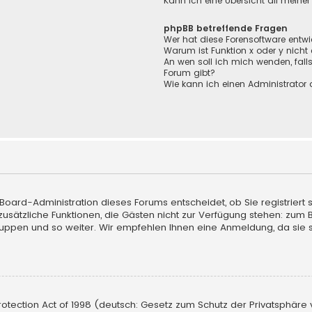
Kann ich eine Übersicht all meine
phpBB betreffende Fragen
Wer hat diese Forensoftware entwi
Warum ist Funktion x oder y nicht
An wen soll ich mich wenden, fall
Forum gibt?
Wie kann ich einen Administrator 
e Board-Administration dieses Forums entscheidet, ob Sie registriert
uf zusätzliche Funktionen, die Gästen nicht zur Verfügung stehen: zum 
ruppen und so weiter. Wir empfehlen Ihnen eine Anmeldung, da sie sch
tection Act of 1998 (deutsch: Gesetz zum Schutz der Privatsphäre vo