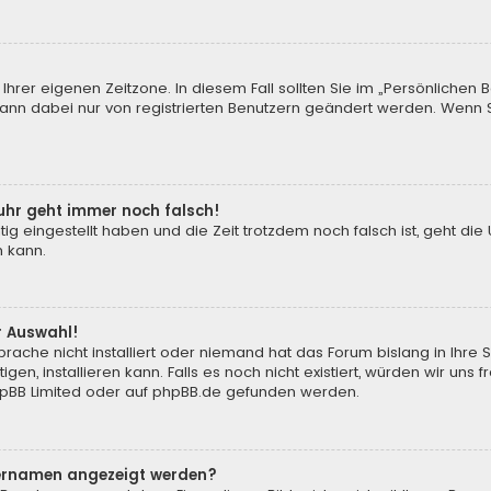
Ihrer eigenen Zeitzone. In diesem Fall sollten Sie im „Persönlichen 
 kann dabei nur von registrierten Benutzern geändert werden. Wenn Sie 
enuhr geht immer noch falsch!
tig eingestellt haben und die Zeit trotzdem noch falsch ist, geht die
n kann.
r Auswahl!
rache nicht installiert oder niemand hat das Forum bislang in Ihre 
gen, installieren kann. Falls es noch nicht existiert, würden wir un
pBB Limited
oder auf
phpBB.de
gefunden werden.
tzernamen angezeigt werden?