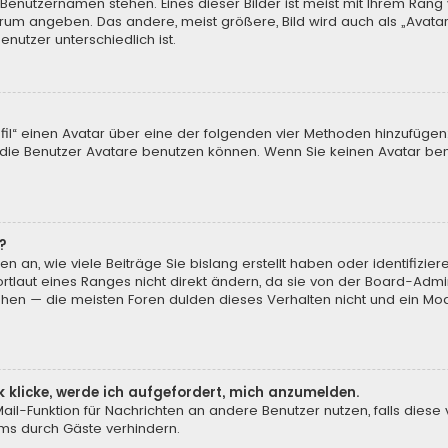
 Benutzernamen stehen. Eines dieser Bilder ist meist mit Ihrem Rang 
Forum angeben. Das andere, meist größere, Bild wird auch als „Avatar“
nutzer unterschiedlich ist.
ofil“ einen Avatar über eine der folgenden vier Methoden hinzufügen
ie Benutzer Avatare benutzen können. Wenn Sie keinen Avatar benu
?
n an, wie viele Beiträge Sie bislang erstellt haben oder identifiz
laut eines Ranges nicht direkt ändern, da sie von der Board-Admini
öhen — die meisten Foren dulden dieses Verhalten nicht und ein Mod
k klicke, werde ich aufgefordert, mich anzumelden.
-Mail-Funktion für Nachrichten an andere Benutzer nutzen, falls dies
ms durch Gäste verhindern.