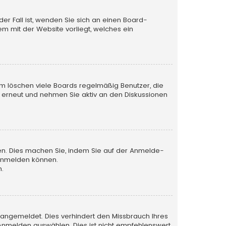
der Fall ist, wenden Sie sich an einen Board-
em mit der Website vorliegt, welches ein
em löschen viele Boards regelmäßig Benutzer, die
h erneut und nehmen Sie aktiv an den Diskussionen
tzen. Dies machen Sie, indem Sie auf der Anmelde-
 anmelden können.
n.
 angemeldet. Dies verhindert den Missbrauch Ihres
nmelden auswählen. Dies ist nicht empfehlenswert,