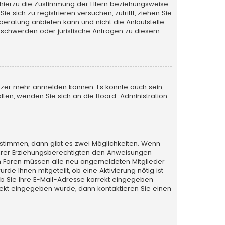
 hierzu die Zustimmung der Eltern beziehungsweise
 sich zu registrieren versuchen, zutrifft, ziehen Sie
beratung anbieten kann und nicht die Anlaufstelle
 Beschwerden oder juristische Anfragen zu diesem
utzer mehr anmelden können. Es könnte auch sein,
lten, wenden Sie sich an die Board-Administration.
stimmen, dann gibt es zwei Möglichkeiten. Wenn
r Ihrer Erziehungsberechtigten den Anweisungen
nigen Foren müssen alle neu angemeldeten Mitglieder
de Ihnen mitgeteilt, ob eine Aktivierung nötig ist
ob Sie Ihre E-Mail-Adresse korrekt eingegeben
rrekt eingegeben wurde, dann kontaktieren Sie einen