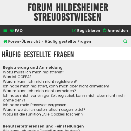
Forum Hildesheimer
Streuobstwiesen
FAQ
Registrieren
Anmelden
S
Foren-Übersicht
Häufig gestellte Fragen
u
Häufig gestellte Fragen
c
h
Registrierung und Anmeldung
e
Wozu muss ich mich registrieren?
Was ist COPPA?
Warum kann ich mich nicht registrieren?
Ich habe mich registriert, kann mich aber nicht anmelden!
Warum kann ich mich nicht anmelden?
Ich habe mich vor einiger Zeit registriert, kann mich aber nicht mehr
anmelden?!
Ich habe mein Passwort vergessen!
Warum werde ich automatisch abgemeldet?
Wozu ist die Funktion „Alle Cookies löschen“?
Benutzerpräferenzen und -einstellungen
Wie kann ich meine Einstellungen ändern?