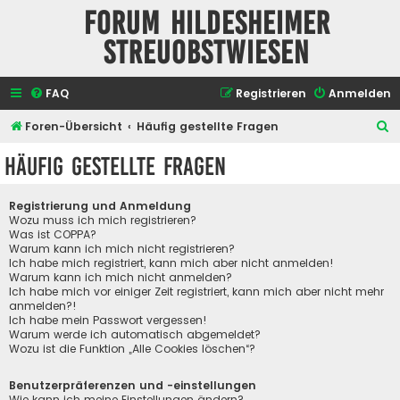
Forum Hildesheimer
Streuobstwiesen
FAQ
Registrieren
Anmelden
S
Foren-Übersicht
Häufig gestellte Fragen
u
Häufig gestellte Fragen
c
h
Registrierung und Anmeldung
e
Wozu muss ich mich registrieren?
Was ist COPPA?
Warum kann ich mich nicht registrieren?
Ich habe mich registriert, kann mich aber nicht anmelden!
Warum kann ich mich nicht anmelden?
Ich habe mich vor einiger Zeit registriert, kann mich aber nicht mehr
anmelden?!
Ich habe mein Passwort vergessen!
Warum werde ich automatisch abgemeldet?
Wozu ist die Funktion „Alle Cookies löschen“?
Benutzerpräferenzen und -einstellungen
Wie kann ich meine Einstellungen ändern?