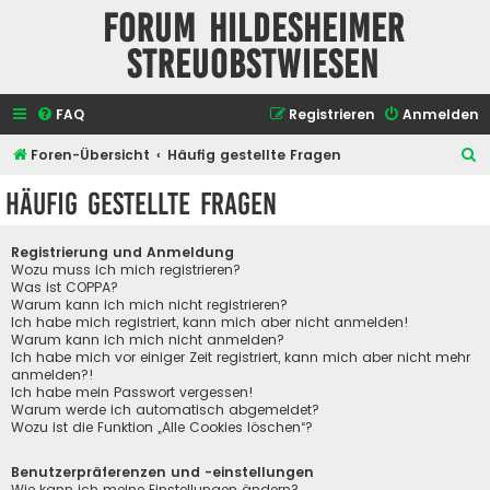
Forum Hildesheimer
Streuobstwiesen
FAQ
Registrieren
Anmelden
S
Foren-Übersicht
Häufig gestellte Fragen
u
Häufig gestellte Fragen
c
h
Registrierung und Anmeldung
e
Wozu muss ich mich registrieren?
Was ist COPPA?
Warum kann ich mich nicht registrieren?
Ich habe mich registriert, kann mich aber nicht anmelden!
Warum kann ich mich nicht anmelden?
Ich habe mich vor einiger Zeit registriert, kann mich aber nicht mehr
anmelden?!
Ich habe mein Passwort vergessen!
Warum werde ich automatisch abgemeldet?
Wozu ist die Funktion „Alle Cookies löschen“?
Benutzerpräferenzen und -einstellungen
Wie kann ich meine Einstellungen ändern?