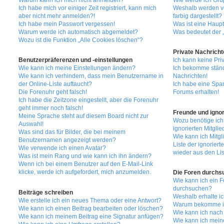
Warum kann ich mich nicht anmelden?
Wie werde ich Gru
Ich habe mich vor einiger Zeit registriert, kann mich
Weshalb werden v
aber nicht mehr anmelden?!
farbig dargestellt?
Ich habe mein Passwort vergessen!
Was ist eine Haup
Warum werde ich automatisch abgemeldet?
Was bedeutet der „
Wozu ist die Funktion „Alle Cookies löschen“?
Private Nachricht
Benutzerpräferenzen und -einstellungen
Ich kann keine Pri
Wie kann ich meine Einstellungen ändern?
Ich bekomme ständ
Wie kann ich verhindern, dass mein Benutzername in
Nachrichten!
der Online-Liste auftaucht?
Ich habe eine Spa
Die Forenuhr geht falsch!
Forums erhalten!
Ich habe die Zeitzone eingestellt, aber die Forenuhr
geht immer noch falsch!
Freunde und ignor
Meine Sprache steht auf diesem Board nicht zur
Wozu benötige ich
Auswahl!
ignorierten Mitglie
Was sind das für Bilder, die bei meinem
Wie kann ich Mitgl
Benutzernamen angezeigt werden?
Liste der ignoriert
Wie verwende ich einen Avatar?
wieder aus den Lis
Was ist mein Rang und wie kann ich ihn ändern?
Wenn ich bei einem Benutzer auf den E-Mail-Link
klicke, werde ich aufgefordert, mich anzumelden.
Die Foren durchs
Wie kann ich ein 
durchsuchen?
Beiträge schreiben
Weshalb erhalte i
Wie erstelle ich ein neues Thema oder eine Antwort?
Warum bekomme ich
Wie kann ich einen Beitrag bearbeiten oder löschen?
Wie kann ich nach
Wie kann ich meinem Beitrag eine Signatur anfügen?
Wie kann ich mein