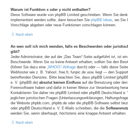
Warum ist Funktion x oder y nicht enthalten?
Diese Software wurde von phpBB Limited geschrieben. Wenn Sie denk
implementiert werden sollte, dann besuchen Sie
phpBB Ideas
, wo Sie 
Vorschläge abgeben oder neue Funktionen vorschlagen können.
Nach oben
An wen soll ich mich wenden, falls es Beschwerden oder juristi
gibt?
Jeder Administrator, der auf der „Das Team“-Seite aufgeführt ist, ist ein
Beschwerde. Wenn Sie so keine Antwort erhalten, sollten Sie den Besi
(führen Sie dazu eine
„WHOIS“-Abfrage
durch) oder — falls diese Seit
Webhoster wie z. B. Yahoo!, free.fr, funpic.de usw. liegt — den Suppo
betreffenden Dienstes. Bitte beachten Sie, dass phpBB Limited (php
e. V. (phpBB.de)
absolut keinen Einfluss
auf die Benutzung oder den 
Forensoftware haben und dafür in keiner Weise zur Verantwortung he
Kontaktieren Sie daher nie phpBB Limited oder phpBB Deutschland e.
jeglichen juristischen Fragen (Unterlassungserklärungen, Haftungsfrag
die Website phpbb.com, phpbb.de oder die phpBB-Software selbst bezi
oder phpBB Deutschland e. V. E-Mails schreiben, die die
Softwarenutz
werden Sie, wenn überhaupt, höchstens eine knappe Antwort erhalten.
Nach oben