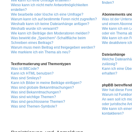
Wie kann ich eine Umfrage erstellen?
finden?
Wieso kann ich nicht mehr Antwortmöglichkeiten
erstellen?
Wie bearbeite oder lösche ich eine Umfrage?
Abonnements und
Warum kann ich auf bestimmte Foren nicht zugreifen?
Was ist der Unter
Weshalb kann ich keine Dateianhänge anfügen?
und einem Abonne
Weshalb wurde ich verwarnt?
Wie kann ich ein 
Wie kann ich Beiträge den Moderatoren melden?
oder ein Thema a
Was bewirkt die „Speichern“-Schaltfläche beim
Wie kann ich ein 
Schreiben eines Beitrags?
Wie deaktiviere i
Warum muss mein Beitrag erst freigegeben werden?
Wie markiere ich ein Thema als neu?
Dateianhänge
Welche Dateianhä
Textformatierung und Thementypen
zulässig?
Was ist BBCode?
Kann ich eine Übe
Kann ich HTML benutzen?
erhalten?
Was sind Smileys?
Kann ich Bilder in meine Beiträge einfügen?
phpBB betreffend
Was sind globale Bekanntmachungen?
Wer hat diese Fore
Was sind Bekanntmachungen?
Warum ist Funktion
Was sind wichtige Themen?
An wen soll ich m
Was sind geschlossene Themen?
oder juristische A
Was sind Themen-Symbole?
Wie kann ich einen
kontaktieren?