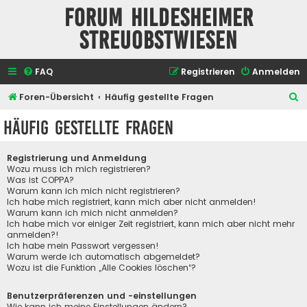
Forum Hildesheimer
Streuobstwiesen
FAQ
Registrieren
Anmelden
S
Foren-Übersicht
Häufig gestellte Fragen
u
Häufig gestellte Fragen
c
h
Registrierung und Anmeldung
e
Wozu muss ich mich registrieren?
Was ist COPPA?
Warum kann ich mich nicht registrieren?
Ich habe mich registriert, kann mich aber nicht anmelden!
Warum kann ich mich nicht anmelden?
Ich habe mich vor einiger Zeit registriert, kann mich aber nicht mehr
anmelden?!
Ich habe mein Passwort vergessen!
Warum werde ich automatisch abgemeldet?
Wozu ist die Funktion „Alle Cookies löschen“?
Benutzerpräferenzen und -einstellungen
Wie kann ich meine Einstellungen ändern?