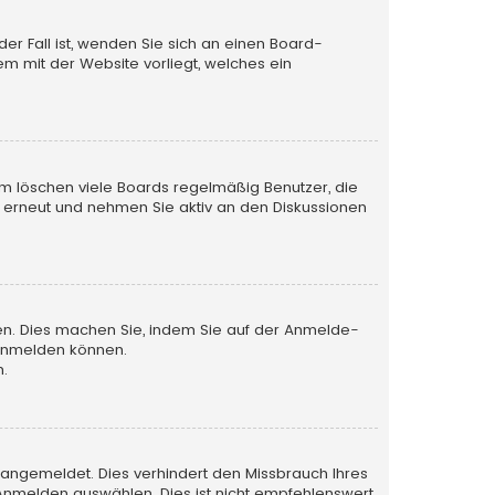
der Fall ist, wenden Sie sich an einen Board-
em mit der Website vorliegt, welches ein
em löschen viele Boards regelmäßig Benutzer, die
h erneut und nehmen Sie aktiv an den Diskussionen
tzen. Dies machen Sie, indem Sie auf der Anmelde-
 anmelden können.
n.
 angemeldet. Dies verhindert den Missbrauch Ihres
nmelden auswählen. Dies ist nicht empfehlenswert,