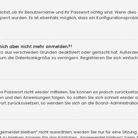
ächst, ob Ihr Benutzername und Ihr Passwort richtig sind. Wenn dies 
perrt wurden. Es ist ebenfalls möglich, dass ein Konfigurationsprobl
n mich aber nicht mehr anmelden?!
onto aus verschieden Gründen deaktiviert oder gelöscht hat. Außerd
 um die Datenbankgröße zu verringern. Registrieren Sie sich einfac
ltes Passwort nicht wieder mitteilen, Sie können es jedoch zurückse
ken und den Anweisungen folgen. So sollten Sie sich schnell wieder
sswort zurückzusetzen, so wenden Sie sich an die Board-Administratio
meldet bleiben“ nicht auswählen, werden Sie nur für eine Sitzung
 zu bleiben, können Sie das Kästchen „Angemeldet bleiben“ beim A