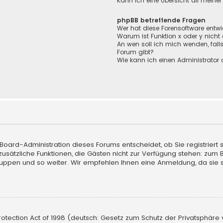
Kann ich eine Übersicht all meine
phpBB betreffende Fragen
Wer hat diese Forensoftware entwi
Warum ist Funktion x oder y nicht
An wen soll ich mich wenden, fall
Forum gibt?
Wie kann ich einen Administrator 
e Board-Administration dieses Forums entscheidet, ob Sie registriert
uf zusätzliche Funktionen, die Gästen nicht zur Verfügung stehen: zum 
ruppen und so weiter. Wir empfehlen Ihnen eine Anmeldung, da sie sch
tection Act of 1998 (deutsch: Gesetz zum Schutz der Privatsphäre vo