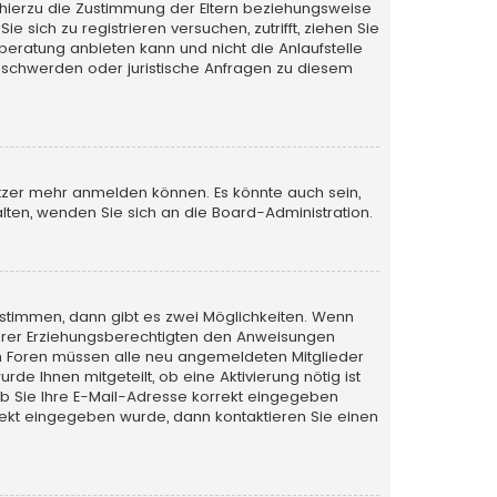
 hierzu die Zustimmung der Eltern beziehungsweise
 sich zu registrieren versuchen, zutrifft, ziehen Sie
beratung anbieten kann und nicht die Anlaufstelle
 Beschwerden oder juristische Anfragen zu diesem
utzer mehr anmelden können. Es könnte auch sein,
lten, wenden Sie sich an die Board-Administration.
stimmen, dann gibt es zwei Möglichkeiten. Wenn
r Ihrer Erziehungsberechtigten den Anweisungen
nigen Foren müssen alle neu angemeldeten Mitglieder
de Ihnen mitgeteilt, ob eine Aktivierung nötig ist
ob Sie Ihre E-Mail-Adresse korrekt eingegeben
rrekt eingegeben wurde, dann kontaktieren Sie einen