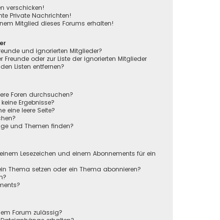
en verschicken!
e Private Nachrichten!
nem Mitglied dieses Forums erhalten!
er
reunde und ignorierten Mitglieder?
r Freunde oder zur Liste der ignorierten Mitglieder
den Listen entfernen?
rere Foren durchsuchen?
 keine Ergebnisse?
eine leere Seite?
chen?
räge und Themen finden?
n
 einem Lesezeichen und einem Abonnements für ein
 ein Thema setzen oder ein Thema abonnieren?
en?
ements?
sem Forum zulässig?