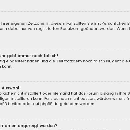
Ihrer eigenen Zeitzone. In diesem Fall sollten Sie im „Persönlichen 
 kann dabei nur von registrierten Benutzern geändert werden. Wenn Sie 
enuhr geht immer noch falsch!
tig eingestellt haben und die Zeit trotzdem noch falsch ist, geht die
n kann.
r Auswahl!
rache nicht installiert oder niemand hat das Forum bislang in Ihre 
gen, installieren kann. Falls es noch nicht existiert, würden wir un
pBB Limited
oder auf
phpBB.de
gefunden werden.
tzernamen angezeigt werden?