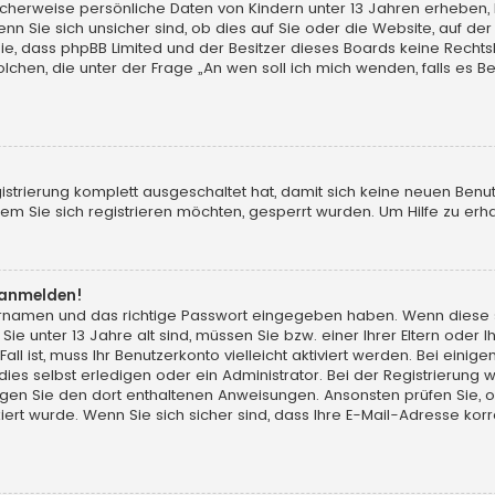
licherweise persönliche Daten von Kindern unter 13 Jahren erheben,
Sie sich unsicher sind, ob dies auf Sie oder die Website, auf der Sie
Sie, dass phpBB Limited und der Besitzer dieses Boards keine Rechts
solchen, die unter der Frage „An wen soll ich mich wenden, falls es
gistrierung komplett ausgeschaltet hat, damit sich keine neuen Ben
m Sie sich registrieren möchten, gesperrt wurden. Um Hilfe zu erha
t anmelden!
zernamen und das richtige Passwort eingegeben haben. Wenn diese 
Sie unter 13 Jahre alt sind, müssen Sie bzw. einer Ihrer Eltern ode
Fall ist, muss Ihr Benutzerkonto vielleicht aktiviert werden. Bei ei
s selbst erledigen oder ein Administrator. Bei der Registrierung wur
olgen Sie den dort enthaltenen Anweisungen. Ansonsten prüfen Sie, 
ert wurde. Wenn Sie sich sicher sind, dass Ihre E-Mail-Adresse ko