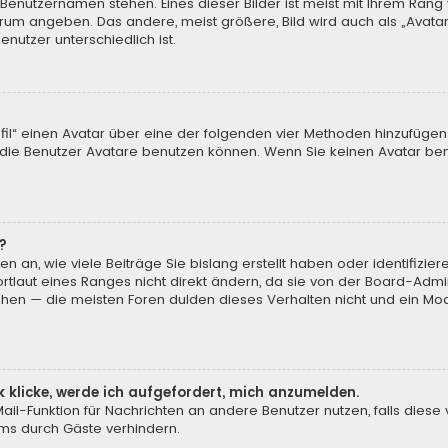
 Benutzernamen stehen. Eines dieser Bilder ist meist mit Ihrem Rang 
Forum angeben. Das andere, meist größere, Bild wird auch als „Avatar“
nutzer unterschiedlich ist.
ofil“ einen Avatar über eine der folgenden vier Methoden hinzufügen
ie Benutzer Avatare benutzen können. Wenn Sie keinen Avatar benu
?
n an, wie viele Beiträge Sie bislang erstellt haben oder identifiz
laut eines Ranges nicht direkt ändern, da sie von der Board-Admini
öhen — die meisten Foren dulden dieses Verhalten nicht und ein Mod
k klicke, werde ich aufgefordert, mich anzumelden.
-Mail-Funktion für Nachrichten an andere Benutzer nutzen, falls dies
ms durch Gäste verhindern.