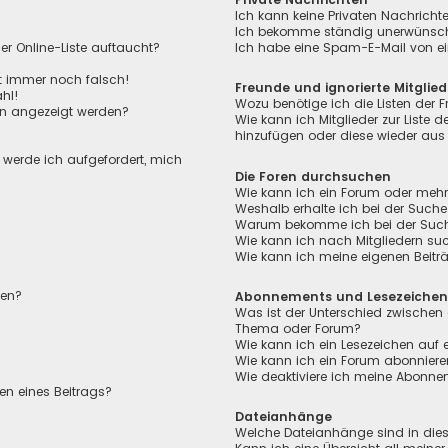
Ich kann keine Privaten Nachricht
Ich bekomme ständig unerwünscht
r Online-Liste auftaucht?
Ich habe eine Spam-E-Mail von ei
ht immer noch falsch!
Freunde und ignorierte Mitglied
hl!
Wozu benötige ich die Listen der F
en angezeigt werden?
Wie kann ich Mitglieder zur Liste de
hinzufügen oder diese wieder aus 
, werde ich aufgefordert, mich
Die Foren durchsuchen
Wie kann ich ein Forum oder meh
Weshalb erhalte ich bei der Suche
Warum bekomme ich bei der Suche 
Wie kann ich nach Mitgliedern su
Wie kann ich meine eigenen Beit
len?
Abonnements und Lesezeiche
Was ist der Unterschied zwischen
Thema oder Forum?
Wie kann ich ein Lesezeichen auf
Wie kann ich ein Forum abonnier
Wie deaktiviere ich meine Abonn
en eines Beitrags?
Dateianhänge
Welche Dateianhänge sind in die