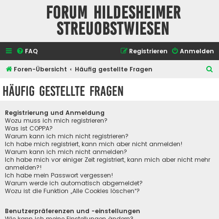
Forum Hildesheimer
Streuobstwiesen
FAQ
Registrieren
Anmelden
S
Foren-Übersicht
Häufig gestellte Fragen
u
Häufig gestellte Fragen
c
h
Registrierung und Anmeldung
e
Wozu muss ich mich registrieren?
Was ist COPPA?
Warum kann ich mich nicht registrieren?
Ich habe mich registriert, kann mich aber nicht anmelden!
Warum kann ich mich nicht anmelden?
Ich habe mich vor einiger Zeit registriert, kann mich aber nicht mehr
anmelden?!
Ich habe mein Passwort vergessen!
Warum werde ich automatisch abgemeldet?
Wozu ist die Funktion „Alle Cookies löschen“?
Benutzerpräferenzen und -einstellungen
Wie kann ich meine Einstellungen ändern?