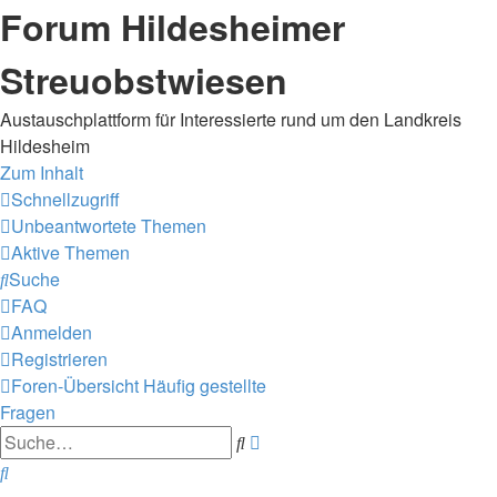
Forum Hildesheimer
Streuobstwiesen
Austauschplattform für Interessierte rund um den Landkreis
Hildesheim
Zum Inhalt
Schnellzugriff
Unbeantwortete Themen
Aktive Themen
Suche
FAQ
Anmelden
Registrieren
Foren-Übersicht
Häufig gestellte
Fragen
Erweiterte
Suche
Suche
Suche