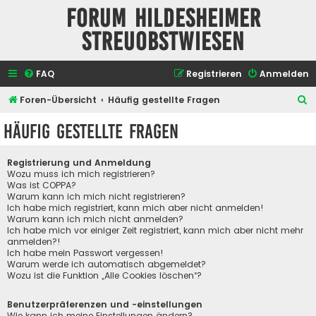
Forum Hildesheimer
Streuobstwiesen
FAQ
Registrieren
Anmelden
S
Foren-Übersicht
Häufig gestellte Fragen
u
Häufig gestellte Fragen
c
h
Registrierung und Anmeldung
e
Wozu muss ich mich registrieren?
Was ist COPPA?
Warum kann ich mich nicht registrieren?
Ich habe mich registriert, kann mich aber nicht anmelden!
Warum kann ich mich nicht anmelden?
Ich habe mich vor einiger Zeit registriert, kann mich aber nicht mehr
anmelden?!
Ich habe mein Passwort vergessen!
Warum werde ich automatisch abgemeldet?
Wozu ist die Funktion „Alle Cookies löschen“?
Benutzerpräferenzen und -einstellungen
Wie kann ich meine Einstellungen ändern?