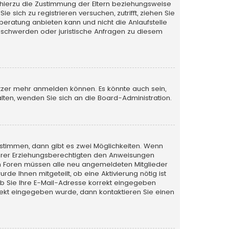
 hierzu die Zustimmung der Eltern beziehungsweise
 sich zu registrieren versuchen, zutrifft, ziehen Sie
beratung anbieten kann und nicht die Anlaufstelle
 Beschwerden oder juristische Anfragen zu diesem
utzer mehr anmelden können. Es könnte auch sein,
lten, wenden Sie sich an die Board-Administration.
stimmen, dann gibt es zwei Möglichkeiten. Wenn
r Ihrer Erziehungsberechtigten den Anweisungen
nigen Foren müssen alle neu angemeldeten Mitglieder
de Ihnen mitgeteilt, ob eine Aktivierung nötig ist
ob Sie Ihre E-Mail-Adresse korrekt eingegeben
rrekt eingegeben wurde, dann kontaktieren Sie einen