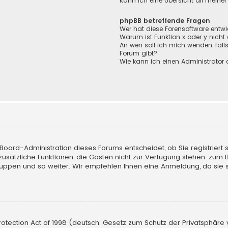
Kann ich eine Übersicht all meine
phpBB betreffende Fragen
Wer hat diese Forensoftware entwi
Warum ist Funktion x oder y nicht
An wen soll ich mich wenden, fall
Forum gibt?
Wie kann ich einen Administrator 
e Board-Administration dieses Forums entscheidet, ob Sie registriert
uf zusätzliche Funktionen, die Gästen nicht zur Verfügung stehen: zum 
ruppen und so weiter. Wir empfehlen Ihnen eine Anmeldung, da sie sch
tection Act of 1998 (deutsch: Gesetz zum Schutz der Privatsphäre vo