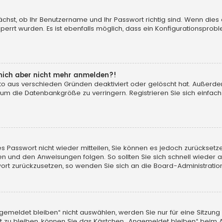
ächst, ob Ihr Benutzername und Ihr Passwort richtig sind. Wenn dies 
perrt wurden. Es ist ebenfalls möglich, dass ein Konfigurationsprobl
n mich aber nicht mehr anmelden?!
onto aus verschieden Gründen deaktiviert oder gelöscht hat. Außerd
 um die Datenbankgröße zu verringern. Registrieren Sie sich einfac
ltes Passwort nicht wieder mitteilen, Sie können es jedoch zurückse
ken und den Anweisungen folgen. So sollten Sie sich schnell wieder
sswort zurückzusetzen, so wenden Sie sich an die Board-Administratio
meldet bleiben“ nicht auswählen, werden Sie nur für eine Sitzung
 zu bleiben, können Sie das Kästchen „Angemeldet bleiben“ beim A