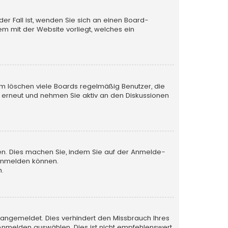
der Fall ist, wenden Sie sich an einen Board-
em mit der Website vorliegt, welches ein
em löschen viele Boards regelmäßig Benutzer, die
h erneut und nehmen Sie aktiv an den Diskussionen
tzen. Dies machen Sie, indem Sie auf der Anmelde-
 anmelden können.
n.
 angemeldet. Dies verhindert den Missbrauch Ihres
nmelden auswählen. Dies ist nicht empfehlenswert,