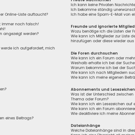
Ich kann keine Privaten Nachricht
Ich bekomme ständig unerwünscht
r Online-Liste auftaucht?
Ich habe eine Spam-E-Mail von ei
ht immer noch falsch!
Freunde und ignorierte Mitglied
hl!
Wozu benötige ich die Listen der F
en angezeigt werden?
Wie kann ich Mitglieder zur Liste de
hinzufügen oder diese wieder aus 
, werde ich aufgefordert, mich
Die Foren durchsuchen
Wie kann ich ein Forum oder meh
Weshalb erhalte ich bei der Suche
Warum bekomme ich bei der Suche 
Wie kann ich nach Mitgliedern su
Wie kann ich meine eigenen Beit
len?
Abonnements und Lesezeiche
Was ist der Unterschied zwischen
Thema oder Forum?
Wie kann ich ein Lesezeichen auf
Wie kann ich ein Forum abonnier
Wie deaktiviere ich meine Abonn
en eines Beitrags?
Dateianhänge
Welche Dateianhänge sind in die