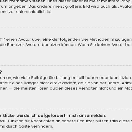
 Benutzernamen stehen. Eines dieser Bilder ist meist mit Ihrem Rang 
Forum angeben. Das andere, meist größere, Bild wird auch als „Avatar“
nutzer unterschiedlich ist.
ofil“ einen Avatar über eine der folgenden vier Methoden hinzufügen
ie Benutzer Avatare benutzen können. Wenn Sie keinen Avatar benu
?
n an, wie viele Beiträge Sie bislang erstellt haben oder identifiz
laut eines Ranges nicht direkt ändern, da sie von der Board-Admini
öhen — die meisten Foren dulden dieses Verhalten nicht und ein Mod
k klicke, werde ich aufgefordert, mich anzumelden.
-Mail-Funktion für Nachrichten an andere Benutzer nutzen, falls dies
ms durch Gäste verhindern.