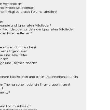
en verschicken!
e Private Nachrichten!
nem Mitglied dieses Forums erhalten!
er
reunde und ignorierten Mitglieder?
r Freunde oder zur Liste der ignorierten Mitglieder
den Listen entfernen?
rere Foren durchsuchen?
 keine Ergebnisse?
eine leere Seite?
chen?
räge und Themen finden?
n
 einem Lesezeichen und einem Abonnements für ein
 ein Thema setzen oder ein Thema abonnieren?
en?
ements?
sem Forum zulässig?