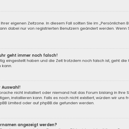
Ihrer eigenen Zeitzone. In diesem Fall sollten Sie im „Persönlichen 
 kann dabei nur von registrierten Benutzern geändert werden. Wenn Sie 
enuhr geht immer noch falsch!
tig eingestellt haben und die Zeit trotzdem noch falsch ist, geht die
n kann.
r Auswahl!
rache nicht installiert oder niemand hat das Forum bislang in Ihre 
gen, installieren kann. Falls es noch nicht existiert, würden wir un
pBB Limited
oder auf
phpBB.de
gefunden werden.
tzernamen angezeigt werden?