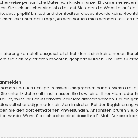
licherweise persönliche Daten von Kindern unter 13 Jahren erheben,
Sie sich unsicher sind, ob dies auf Sie oder die Website, auf der Sie
Sie, dass phpBB Limited und der Besitzer dieses Boards keine Rechts
solchen, die unter der Frage „An wen soll ich mich wenden, falls es
gistrierung komplett ausgeschaltet hat, damit sich keine neuen Ben
m Sie sich registrieren möchten, gesperrt wurden. Um Hilfe zu erha
t anmelden!
zernamen und das richtige Passwort eingegeben haben. Wenn diese 
Sie unter 13 Jahre alt sind, müssen Sie bzw. einer Ihrer Eltern ode
Fall ist, muss Ihr Benutzerkonto vielleicht aktiviert werden. Bei ei
s selbst erledigen oder ein Administrator. Bei der Registrierung wur
olgen Sie den dort enthaltenen Anweisungen. Ansonsten prüfen Sie, 
ert wurde. Wenn Sie sich sicher sind, dass Ihre E-Mail-Adresse ko