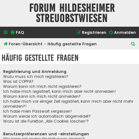
Forum Hildesheimer
Streuobstwiesen
FAQ
Registrieren
Anmelden
S
Foren-Übersicht
Häufig gestellte Fragen
u
Häufig gestellte Fragen
c
h
Registrierung und Anmeldung
e
Wozu muss ich mich registrieren?
Was ist COPPA?
Warum kann ich mich nicht registrieren?
Ich habe mich registriert, kann mich aber nicht anmelden!
Warum kann ich mich nicht anmelden?
Ich habe mich vor einiger Zeit registriert, kann mich aber nicht mehr
anmelden?!
Ich habe mein Passwort vergessen!
Warum werde ich automatisch abgemeldet?
Wozu ist die Funktion „Alle Cookies löschen“?
Benutzerpräferenzen und -einstellungen
Wie kann ich meine Einstellungen ändern?